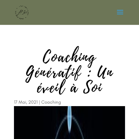
Coaching
Génératif : Un
éveil à Soi
17 Mai, 2021
|
Coaching