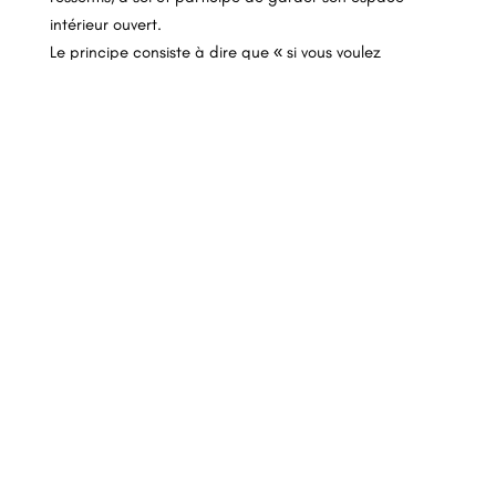
intérieur ouvert.
Le principe consiste à dire que « si vous voulez
transformer quelque chose, arrêtez d’abord d’essayer
de le changer »
Intégrer « l’ombre »
Le grand défi du Voyage
Stephen Gilligan et Robert Dilts insistent, une fois
encore, sur le fait que le don le plus important de la
conscience humaine est peut-être la capacité à
transformer la souffrance et le chagrin en bonheur et
en complétude. La clé de ce processus est de
commencer par le centrage.
Dans ce processus d’humanisation, ils distinguent deux
parties de notre expérience : l’archétype et le
personnel.