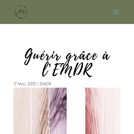
Guérir grâce à
l’EMDR
17 Mai, 2021
|
EMDR