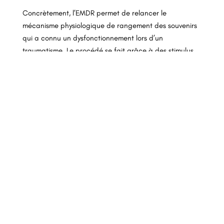
Concrètement, l’EMDR permet de relancer le
mécanisme physiologique de rangement des souvenirs
qui a connu un dysfonctionnement lors d’un
traumatisme. Le procédé se fait grâce à des stimulus
qui activent le système nerveux responsable de la
relaxation.
Par ailleurs, la pratique d’une séance peut avoir le
même résultat que plusieurs nuits de sommeil qui
permet de ranger naturellement les souvenirs.
Le pouvoir de la thérapie
EMDR
Cette pratique est très efficace et permet de guérir
des troubles de stress post-traumatique. Ses effets
sont reconnus par l’INSERM en France, et l’OMS dans
le monde, qui recommande la pratique de la thérapie